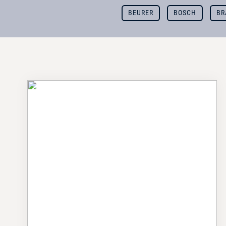
BEURER
BOSCH
BR