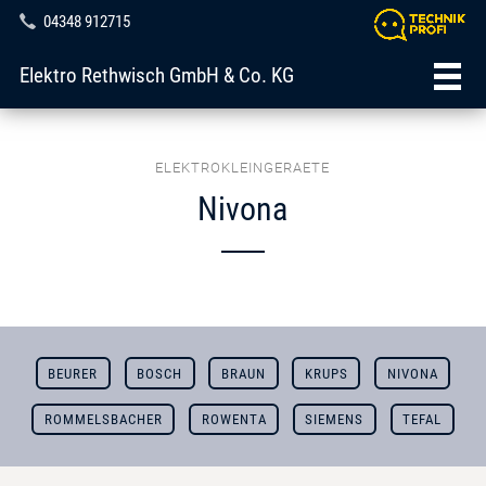
04348 912715
Elektro Rethwisch GmbH & Co. KG
ELEKTROKLEINGERAETE
Nivona
BEURER
BOSCH
BRAUN
KRUPS
NIVONA
ROMMELSBACHER
ROWENTA
SIEMENS
TEFAL